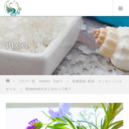
BLOG
ホーム
ブログ一覧 Albireo Eye’s
各種講座
,
精油・エッセンシャル
オイル
Botanicalボタニカルって何？